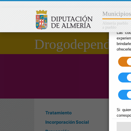
×
Municipios
Almería pueblo
a pueblo
Las coo
experie
Drogodependenc
brindarl
ofrecerl
Si quier
Tratamiento
correspo
Incorporación Social