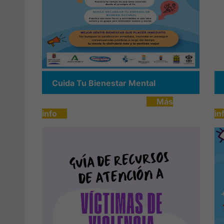
Cuida Tu Bienestar Mental
Más
info
in