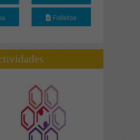
os
Folletos
tividades