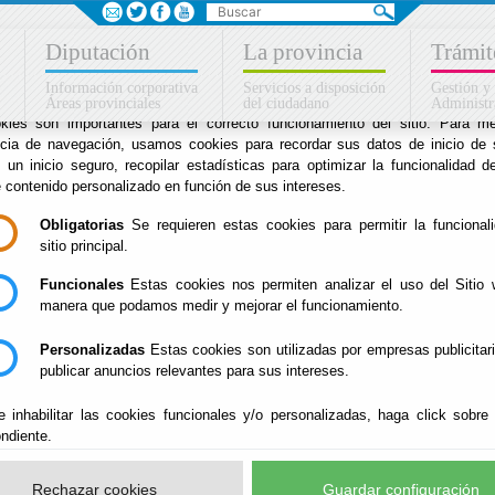
Sus opciones en relación
Diputación
La provincia
Trámit
uso de cookies en este siti
Información corporativa
Servicios a disposición
Gestión y
Áreas provinciales
del ciudadano
Administr
kies son importantes para el correcto funcionamiento del sitio. Para me
ncia de navegación, usamos cookies para recordar sus datos de inicio de 
ias
e un inicio seguro, recopilar estadísticas para optimizar la funcionalidad de
e contenido personalizado en función de sus intereses.
Obligatorias
Se requieren estas cookies para permitir la funcional
sitio principal.
Funcionales
Estas cookies nos permiten analizar el uso del Sitio 
manera que podamos medir y mejorar el funcionamiento.
Personalizadas
Estas cookies son utilizadas por empresas publicitar
publicar anuncios relevantes para sus intereses.
Inicio
e inhabilitar las cookies funcionales y/o personalizadas, haga click sobre
ndiente.
Rechazar cookies
Guardar configuración