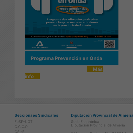
Programa Prevención en Onda
Más
info
Seccionaes Sindicales
Diputación Provincial de Almerí
FeSP-UGT
Sede Electrónica
Diputación Provincial de Almería
C.C.O.O.
CSI-F