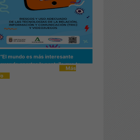
"El mundo es más interesante
cuando apartas la pantalla que te
Más
impide verlo"
fo