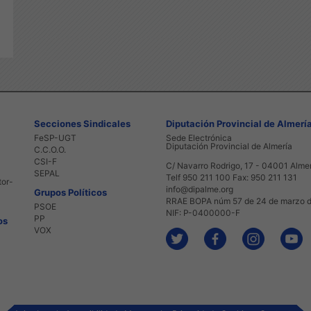
Secciones Sindicales
Diputación Provincial de Almerí
FeSP-UGT
Sede Electrónica
Diputación Provincial de Almería
C.C.O.O.
CSI-F
C/ Navarro Rodrigo, 17 - 04001 Alme
SEPAL
Telf 950 211 100 Fax: 950 211 131
tor-
info@dipalme.org
Grupos Políticos
RRAE BOPA núm 57 de 24 de marzo 
PSOE
NIF: P-0400000-F
PP
os
VOX