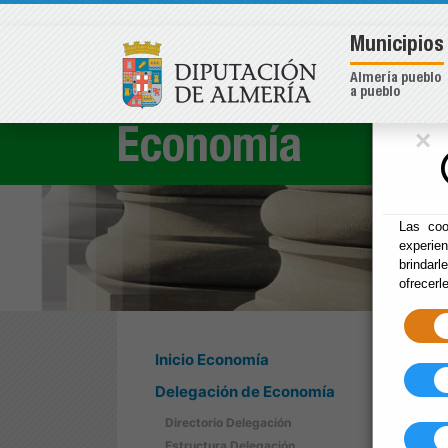
Municipios
Almería pueblo
a pueblo
×
Economía
Las coo
experie
brindarl
ofrecerl
Inicio Economía
Delegación de Economía
Directorio Delegación
Estructura Delegación