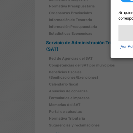
Normativa Presupuestaria
Si quier
Ordenanzas Provinciales
correspo
Información de Tesoreria
Información Presupuestaria
Estadísticas Económicas
Servicio de Administración Tributaria
[Ver Po
(SAT)
Red de Agencias del SAT
Competencias del SAT por municipios
Beneficios fiscales
(Bonificaciones/Exenciones)
Calendario fiscal
Anuncios de cobranza
Formularios e impresos
Memorias del SAT
Portal de subastas
Normativa Tributaria
Sugerencias y reclamaciones