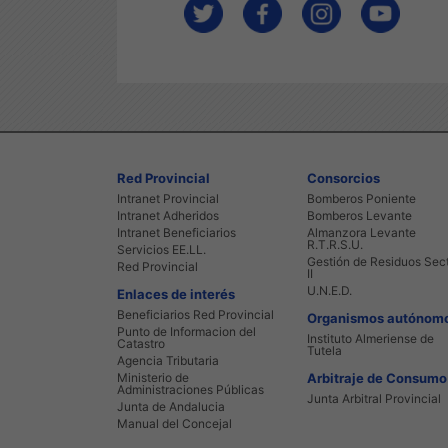
Red Provincial
Consorcios
Intranet Provincial
Bomberos Poniente
Intranet Adheridos
Bomberos Levante
Intranet Beneficiarios
Almanzora Levante
R.T.R.S.U.
Servicios EE.LL.
Gestión de Residuos Sec
Red Provincial
II
U.N.E.D.
Enlaces de interés
Beneficiarios Red Provincial
Organismos autónom
Punto de Informacion del
Instituto Almeriense de
Catastro
Tutela
Agencia Tributaria
Ministerio de
Arbitraje de Consumo
Administraciones Públicas
Junta Arbitral Provincial
Junta de Andalucia
Manual del Concejal