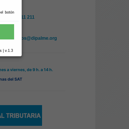
 el botón
950 211 211
trib
utos@dipalme.org
 | v.1.3
nes a viernes,
de 9 h. a 14 h.
nas del SAT