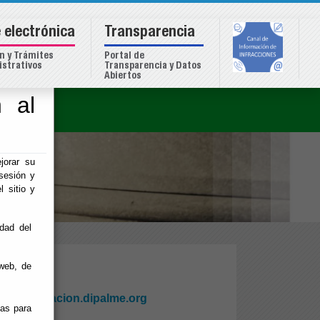
 electrónica
Transparencia
n y Trámites
Portal de
strativos
Transparencia y Datos
Abiertos
 al
o
jorar su
sesión y
l sitio y
idad del
web, de
recaudacion.dipalme.org
ias para