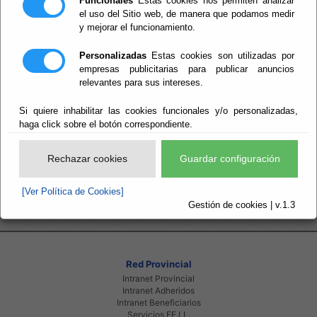
Funcionales
Estas cookies nos permiten analizar
Perido: 07 - Julio;08 - Agosto;09 - Septiembre
Ver evento
Tipo: Arte y Cultura
el uso del Sitio web, de manera que podamos medir
y mejorar el funcionamiento.
CASA MUSEO LA
Personalizadas
Estas cookies son utilizadas por
CANANA
empresas publicitarias para publicar anuncios
relevantes para sus intereses.
Si quiere inhabilitar las cookies funcionales y/o personalizadas,
haga click sobre el botón correspondiente.
Del : 01/01/2025 Al: 30/11/2030
Lugar: Mojácar
Perido: Anual
Ver evento
Rechazar cookies
Guardar configuración
Tipo: Arte y Cultura
[Ver Política de Cookies]
Gestión de cookies | v.1.3
Red Provincial
Intranet Provincial
Intranet Adheridos
Intranet Beneficiarios
Servicios EE.LL.