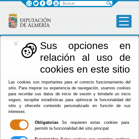
Buscar
×
Diputación
Sus opciones en
relación al uso de
Menú Diputación
cookies en este sitio
Inicio
-
Diputación
- Exposiciones
Las cookies son importantes para el correcto funcionamiento del
Escuchar
sitio. Para mejorar su experiencia de navegación, usamos cookies
para recordar sus datos de inicio de sesión y brindarle un inicio
EXPOSICIÓN "A
seguro, recopilar estadísticas para optimizar la funcionalidad del
FLOR DE PIEL" -
sitio y ofrecerle contenido personalizado en función de sus
CENTRO DE ARTE
LA FUENTE
intereses.
Obligatorias
Se requieren estas cookies para
permitir la funcionalidad del sitio principal.
Del : 31/07/2026 Al: 08/09/2026
Lugar: Mojácar