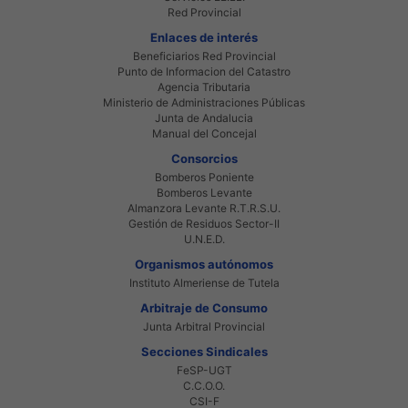
Red Provincial
Enlaces de interés
Beneficiarios Red Provincial
Punto de Informacion del Catastro
Agencia Tributaria
Ministerio de Administraciones Públicas
Junta de Andalucia
Manual del Concejal
Consorcios
Bomberos Poniente
Bomberos Levante
Almanzora Levante R.T.R.S.U.
Gestión de Residuos Sector-II
U.N.E.D.
Organismos autónomos
Instituto Almeriense de Tutela
Arbitraje de Consumo
Junta Arbitral Provincial
Secciones Sindicales
FeSP-UGT
C.C.O.O.
CSI-F