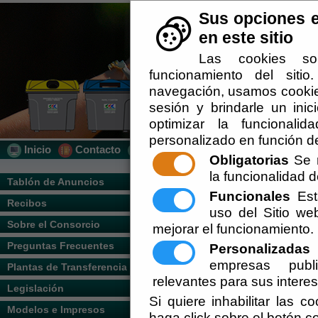
Sus opciones e
en este sitio
Las cookies so
funcionamiento del siti
navegación, usamos cookies
sesión y brindarle un inic
optimizar la funcionalid
personalizado en función de
Inicio
Contacto
Localización
Quién Somos
Obligatorias
Se r
la funcionalidad de
Usted se encuentra aquí:
Inicio
/
/
Calenda
Tablón de Anuncios
Funcionales
Esta
Recibos
Vigente.
uso del Sitio w
Escuchar
INFORMACIÓN PARA CONSULTA DE L
Sobre el Consorcio
mejorar el funcionamiento.
https://www.dipalme.org/Servicios/c
Preguntas Frecuentes
Personalizadas
E
empresas publi
Plantas de Transferencia
relevantes para sus intere
Legislación
Si quiere inhabilitar las c
Modelos e Impresos
haga click sobre el botón c