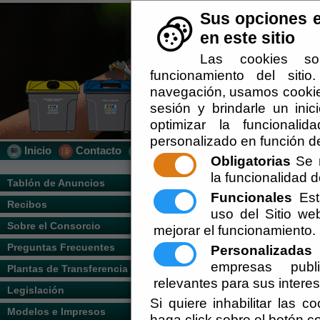
Sus opciones e
en este sitio
Las cookies so
funcionamiento del siti
navegación, usamos cookies
sesión y brindarle un inic
optimizar la funcionalid
personalizado en función de
Inicio
Contacto
Localización
Quién Somos
Obligatorias
Se r
la funcionalidad de
Usted se encuentra aquí:
Inicio
/
/
ESTAT
Tablón de Anuncios
Funcionales
Esta
Recibos
Escuchar
uso del Sitio w
(See attached file: Estatutos.pdf)
Sobre el Consorcio
mejorar el funcionamiento.
Anexos
Preguntas Frecuentes
Personalizadas
E
Publicación Estatutos Consorcio BOJA.
empresas publi
Plantas de Transferencia
PUBLICACION BOP ORDENANZA FISC
relevantes para sus intere
Legislación
Si quiere inhabilitar las c
Modelos e Impresos
haga click sobre el botón c